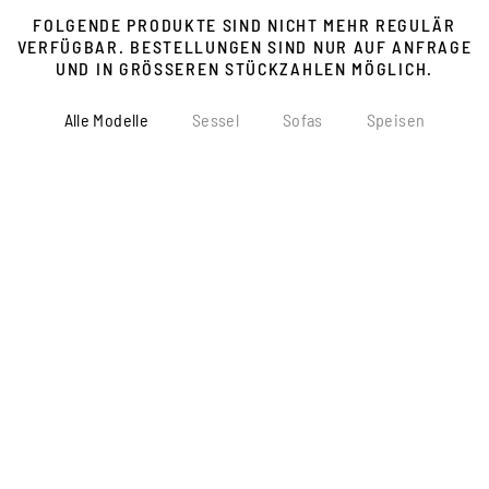
FOLGENDE PRODUKTE SIND NICHT MEHR REGULÄR
VERFÜGBAR. BESTELLUNGEN SIND NUR AUF ANFRAGE
UND IN GRÖSSEREN STÜCKZAHLEN MÖGLICH.
Alle Modelle
Sessel
Sofas
Speisen
Zum
Produkt
Zum
Produkt
Zum
Produkt
Zum
Produkt
Zum